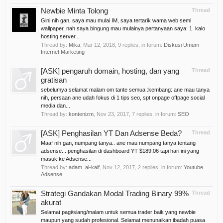
Newbie Minta Tolong
Thread
Gini nih gan, saya mau mulai IM, saya tertarik wama web semi
wallpaper, nah saya bingung mau mulainya pertanyaan saya: 1. kalo
hosting server...
Thread by:
Mika
,
Mar 12, 2018
, 9 replies, in forum:
Diskusi Umum
Internet Marketing
[ASK] pengaruh domain, hosting, dan yang
Thread
gratisan
sebelumya selamat malam om tante semua :kembang: ane mau tanya
nih, persaan ane udah fokus di 1 tips seo, spt onpage offpage social
media dan...
Thread by:
kontenizm
,
Nov 23, 2017
, 7 replies, in forum:
SEO
[ASK] Penghasilan YT Dan Adsense Beda?
Thread
Maaf nih gan, numpang tanya.. ane mau numpang tanya tentang
adsense... penghasilan di dashboard YT $189.06 tapi hari ini yang
masuk ke Adsense...
Thread by:
adam_al-kaif
,
Nov 12, 2017
, 2 replies, in forum:
Youtube
Adsense
Strategi Gandakan Modal Trading Binary 99%
Thread
akurat
Selamat pagi/siang/malam untuk semua trader baik yang newbie
maupun yang sudah profesional. Selamat menunaikan ibadah puasa