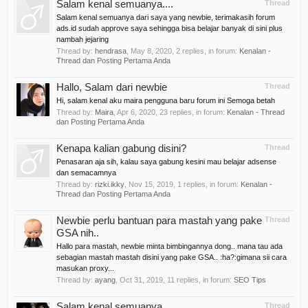
Salam kenal semuanya....
Thread
Salam kenal semuanya dari saya yang newbie, terimakasih forum
ads.id sudah approve saya sehingga bisa belajar banyak di sini plus
nambah jejaring
Thread by:
hendrasa
,
May 8, 2020
, 2 replies, in forum:
Kenalan -
Thread dan Posting Pertama Anda
Hallo, Salam dari newbie
Thread
Hi, salam kenal aku maira pengguna baru forum ini Semoga betah
Thread by:
Maira
,
Apr 6, 2020
, 23 replies, in forum:
Kenalan - Thread
dan Posting Pertama Anda
Kenapa kalian gabung disini?
Thread
Penasaran aja sih, kalau saya gabung kesini mau belajar adsense
dan semacamnya
Thread by:
rizki.ikky
,
Nov 15, 2019
, 1 replies, in forum:
Kenalan -
Thread dan Posting Pertama Anda
Newbie perlu bantuan para mastah yang pake
Thread
GSA nih..
Hallo para mastah, newbie minta bimbingannya dong.. mana tau ada
sebagian mastah mastah disini yang pake GSA.. :ha?:gimana sii cara
masukan proxy...
Thread by:
ayang
,
Oct 31, 2019
, 11 replies, in forum:
SEO Tips
Salam kenal semuanya
Thread