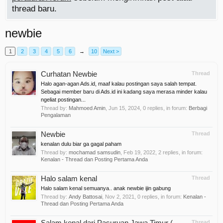
thread baru.
newbie
1
2
3
4
5
6
→
10
Next >
Curhatan Newbie
Thread
Halo agan-agan Ads.id, maaf kalau postingan saya salah tempat.
Sebagai member baru di Ads.id ini kadang saya merasa minder kalau
ngeliat postingan...
Thread by:
Mahmoed Amin
,
Jun 15, 2024
, 0 replies, in forum:
Berbagi
Pengalaman
Newbie
Thread
kenalan dulu biar ga gagal paham
Thread by:
mochamad samsudin
,
Feb 19, 2022
, 2 replies, in forum:
Kenalan - Thread dan Posting Pertama Anda
Halo salam kenal
Thread
Halo salam kenal semuanya.. anak newbie ijin gabung
Thread by:
Andy Battosai
,
Nov 2, 2021
, 0 replies, in forum:
Kenalan -
Thread dan Posting Pertama Anda
Salam kenal dari Pasuruan Jawa Timur (
Thread