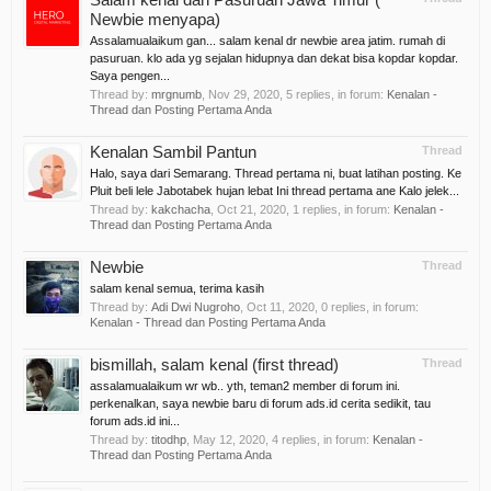
Newbie menyapa)
Assalamualaikum gan... salam kenal dr newbie area jatim. rumah di
pasuruan. klo ada yg sejalan hidupnya dan dekat bisa kopdar kopdar.
Saya pengen...
Thread by:
mrgnumb
,
Nov 29, 2020
, 5 replies, in forum:
Kenalan -
Thread dan Posting Pertama Anda
Kenalan Sambil Pantun
Thread
Halo, saya dari Semarang. Thread pertama ni, buat latihan posting. Ke
Pluit beli lele Jabotabek hujan lebat Ini thread pertama ane Kalo jelek...
Thread by:
kakchacha
,
Oct 21, 2020
, 1 replies, in forum:
Kenalan -
Thread dan Posting Pertama Anda
Newbie
Thread
salam kenal semua, terima kasih
Thread by:
Adi Dwi Nugroho
,
Oct 11, 2020
, 0 replies, in forum:
Kenalan - Thread dan Posting Pertama Anda
bismillah, salam kenal (first thread)
Thread
assalamualaikum wr wb.. yth, teman2 member di forum ini.
perkenalkan, saya newbie baru di forum ads.id cerita sedikit, tau
forum ads.id ini...
Thread by:
titodhp
,
May 12, 2020
, 4 replies, in forum:
Kenalan -
Thread dan Posting Pertama Anda