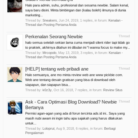
Halo para admin, suhu, profesional dan sesama newbie. Salam kenal,
saya baru disini. Minta bimbingan dan (kalau boleh) ilmunya di dunia
marketing...
Thread by:
Sneakers
,
Jun 24, 2019
, 1 replies, in forum:
Kenalan -
Thread dan Posting Pertama Anda
Perkenalan Seorang Newbie
Thread
halo semua setelah sekian lama cuma menjadi silent rider tapi tidak go
to praktek, akhirnya ditahun ini dibulan ini "i wanna focus to make my...
Thread by:
Mrcopolo
,
May 13, 2019
, 3 replies, in forum:
Kenalan -
Thread dan Posting Pertama Anda
[HELP] tentang web pribadi ane
Thread
Halo semuanya, ane mo minta review web ane www pickbie com.
Web ane tentang desain gratisan yang bisa di download oleh
siapapun, dan siapapun bisa...
Thread by:
k0z3y
,
Oct 16, 2018
, 7 replies, in forum:
Review Situs
Ask - Cara Optimasi Blog Download? Newbie
Thread
Bertanya
Permisi agan-agan yang ada di forun tercinta ads.id ini.. Saya yang
masih nubi awam ini ingin tahu apa sajakah yang harus dilakukan
untuk...
Thread by:
Loloprut
,
Aug 9, 2018
, 6 replies, in forum:
Berbagi
Pengalaman