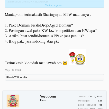
penampilan website yg profesional.
Click to expand...
2. Web musti lengkap,
ada Term os service, policy privacy, contact, alamat
(yg
ini ambil alamat bule amerika aja wkwkwk)
Mantap om, terimakasih Sharingnya.. BTW mau tanya :
Oiya selain Guest Post, kadang ada yg minta Link Insertion. Dan bisa tawarin
additional charge kayak mau gak di pakein gambar premium.
1. Pake Domain Fresh/Drop/Aged Domain?
Biasanya saya minta tambahan $10.
2. Postingan awal pake KW low kompetition atau KW apa?
3. Artikel buat sendiri/konten AI/Pake jasa penulis?
Contohnya yg terakhir transaksi nih.
4. Blog pake jasa indexing atau gk?
Terimakasih klo udah mau jawab om
May 30, 2024
Rizal007
likes this.
Vezuucom
Joined:
Dec 6, 2016
Hero
Messages:
528
Likes Received:
56
Location:
Jawa Timur