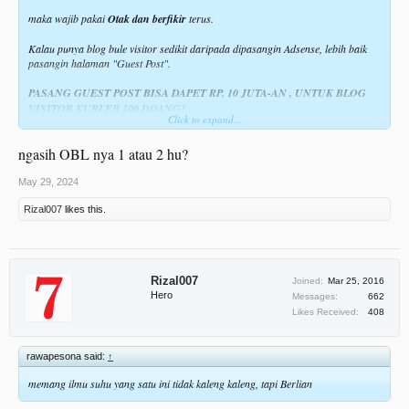
maka wajib pakai
Otak dan berfikir
terus.
Kalau punya blog bule visitor sedikit daripada dipasangin Adsense, lebih baik
pasangin halaman "Guest Post".
PASANG GUEST POST BISA DAPET RP. 10 JUTA-AN , UNTUK BLOG
VISITOR KURLEB 100 DOANG!.
Click to expand...
Hampir 95% kata kunci "
Guest Post
" itu lemah alias dikit pesaingnya alias kata
ngasih OBL nya 1 atau 2 hu?
kunci diabaikan pemilik blog.
Ini
UJI COBA
yang saya lakuin di blog bule baru dibuat
bulan feb 2024
.
May 29, 2024
Rizal007
likes this.
Rencana awal seperti biasa, buat blog, jual, buat lagi.
visitor cuman 50 - 100 orang perhari.
jarang diupdate, tiba2 bulan ke empat banjir email, minta Guest Post, sampe
Rizal007
Joined:
Mar 25, 2016
sekarang.
Hero
Messages:
662
Likes Received:
408
Saya asal2an jawab, pasang harga "$50 / posting" .
Kalo bule asli (amerika, inggris, eropa) mereka GAK NAWAR!. deal langsung!.
rawapesona said:
↑
Kalo native english, india, pakistan, dll, nawarnya sadis2, kebanyakan minta $10
memang ilmu suhu yang satu ini tidak kaleng kaleng, tapi Berlian
/ posting.