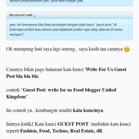
Mohon penjelasannya gan, saya mau belajar gan..
Vezuucom said:
↑
gan, ini konsepnya kita buat postingan dengan kata kunci "guest post" di
beberapa artikel atau hanya satu halaman artikel saja yang ditaruh di menu
navigasi?
Ok mumpung hati saya lagi seneng.. saya kasih tau caranya
Write For Us
Guest
Caranya bikin page halaman kata kunci '
Post bla bla bla
'.
Guest Post: write for us Food blogger United
contoh "
Kingdom
".
kata kuncinya
Itu contoh ya.. kembangin sendiri
.
GUEST POST
Intinya kulik2 Kata kunci
. tambahin kata kunci
Fashion, Food, Techno, Real Estate, dll
seperti
.