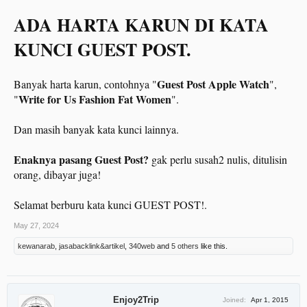
ADA HARTA KARUN DI KATA
KUNCI GUEST POST.
Guest Post Apple Watch
Banyak harta karun, contohnya "
",
Write for Us Fashion Fat Women
"
".
Dan masih banyak kata kunci lainnya.
Enaknya pasang Guest Post?
gak perlu susah2 nulis, ditulisin
orang, dibayar juga!
Selamat berburu kata kunci GUEST POST!.
May 27, 2024
kewanarab
,
jasabacklink&artikel
,
340web
and
5 others
like this.
Enjoy2Trip
Joined:
Apr 1, 2015