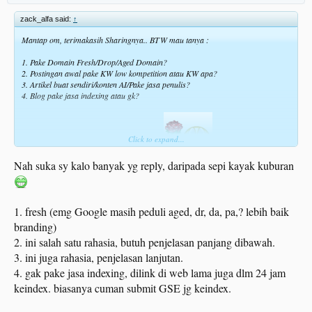
** Keuntungan dari Guest Post: $ 800-an usd / bulan.
zack_alfa said:
↑
** gak pasang Adsense, cuman adsterra 1 banner di sidebar.
** visitor cuman 3 biji per-jam, kadang NOL wkwk.
Mantap om, terimakasih Sharingnya.. BTW mau tanya :
** dibuat bulan feb 2024.
** post cuman 20-an artikel
1. Pake Domain Fresh/Drop/Aged Domain?
** theme premium, mewah, pake lisensi yg sebelumnya udh punya.
2. Postingan awal pake KW low kompetition atau KW apa?
** gak pake link building
3. Artikel buat sendiri/konten AI/Pake jasa penulis?
4. Blog pake jasa indexing atau gk?
Sampai per-hari ini, dapet email minta guest post sekitar 5-10 an email.
Click to expand...
Terimakasih klo udah mau jawab om
Nah suka sy kalo banyak yg reply, daripada sepi kayak kuburan
1. fresh (emg Google masih peduli aged, dr, da, pa,? lebih baik
branding)
2. ini salah satu rahasia, butuh penjelasan panjang dibawah.
3. ini juga rahasia, penjelasan lanjutan.
4. gak pake jasa indexing, dilink di web lama juga dlm 24 jam
keindex. biasanya cuman submit GSE jg keindex.