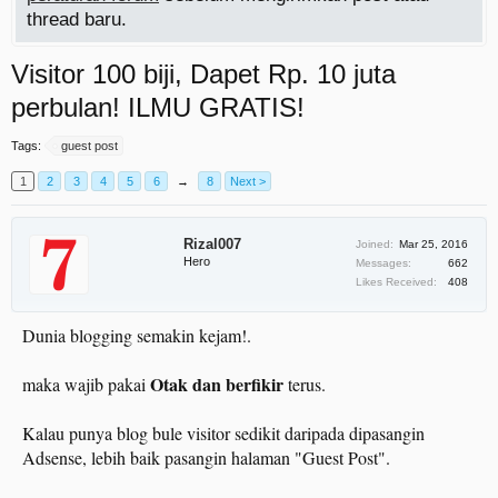
thread baru.
Visitor 100 biji, Dapet Rp. 10 juta
perbulan! ILMU GRATIS!
Tags:
guest post
1
2
3
4
5
6
→
8
Next >
Rizal007
Joined:
Mar 25, 2016
Hero
Messages:
662
Likes Received:
408
Dunia blogging semakin kejam!.
Otak dan berfikir
maka wajib pakai
terus.
Kalau punya blog bule visitor sedikit daripada dipasangin
Adsense, lebih baik pasangin halaman "Guest Post".