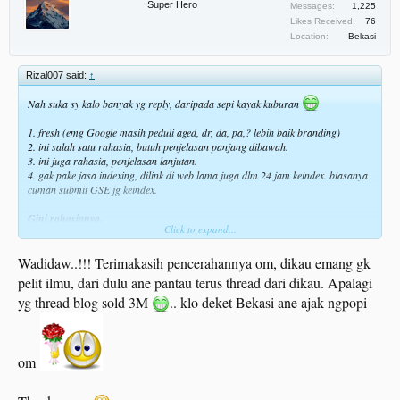
Super Hero
Messages:
1,225
Likes Received:
76
Location:
Bekasi
Rizal007 said:
↑
Nah suka sy kalo banyak yg reply, daripada sepi kayak kuburan
1. fresh (emg Google masih peduli aged, dr, da, pa,? lebih baik branding)
2. ini salah satu rahasia, butuh penjelasan panjang dibawah.
3. ini juga rahasia, penjelasan lanjutan.
4. gak pake jasa indexing, dilink di web lama juga dlm 24 jam keindex. biasanya
cuman submit GSE jg keindex.
Gini rahasianya,
Click to expand...
pertama target kita adalah negara kaya seperti Amerika, Inggris, & beberapa
Wadidaw..!!! Terimakasih pencerahannya om, dikau emang gk
Eropa.
pelit ilmu, dari dulu ane pantau terus thread dari dikau. Apalagi
Ngapain susah2 bikin blog demi pembaca seneng aja? apalagi demi Adsense,
yg thread blog sold 3M
.. klo deket Bekasi ane ajak ngpopi
yg kaya cuman google wkkw.
Langsung aja tembak ke negara kaya,
Dubai, Amerika, Inggris, Singapore,
Jepang, Korea
om
pertama sy akan list state / provinsi negaranya. disini sy targetin
Amerika
.