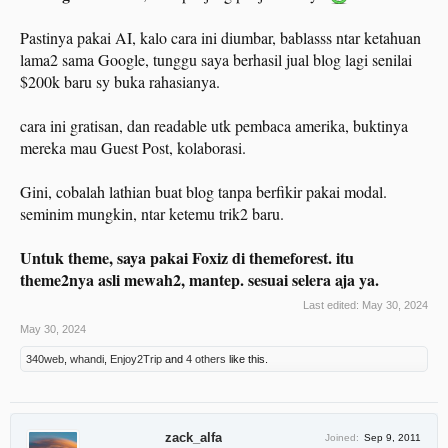
Pastinya pakai AI, kalo cara ini diumbar, bablasss ntar ketahuan
lama2 sama Google, tunggu saya berhasil jual blog lagi senilai
$200k baru sy buka rahasianya.
cara ini gratisan, dan readable utk pembaca amerika, buktinya
mereka mau Guest Post, kolaborasi.
Gini, cobalah lathian buat blog tanpa berfikir pakai modal.
seminim mungkin, ntar ketemu trik2 baru.
Untuk theme, saya pakai Foxiz di themeforest. itu
theme2nya asli mewah2, mantep. sesuai selera aja ya.
Last edited:
May 30, 2024
May 30, 2024
340web
,
whandi
,
Enjoy2Trip
and
4 others
like this.
zack_alfa
Joined:
Sep 9, 2011