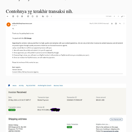
Enaknya pasang Guest Post?
gak perlu susah2 nulis, ditulisin orang, dibayar
juga!
Contohnya yg terakhir transaksi nih.
Selamat berburu kata kunci GUEST POST!.