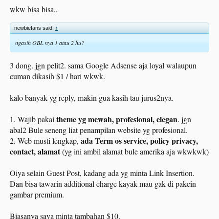
Berikta SS di peypal.
wkw bisa bisa..
newbiefans said:
↑
ngasih OBL nya 1 atau 2 hu?
i.imgur.com/IOtP798.png
Itu kalo saya terima semua, mungkin bisa $1000 USD!! .. karna hampir rata2
3 dong. jgn pelit2. sama Google Adsense aja loyal walaupun
native english minta $10 usd.
cuman dikasih $1 / hari wkwk.
Saya tolak, kalo diatas $10 saaya pertimbangkan.
kalo banyak yg reply, makin gua kasih tau jurus2nya.
Banyak juga yg meledek khususnya blogger India bilang kemahalan, visitor
cuman dikit.
theme yg mewah, profesional, elegan
1. Wajib pakai
. jgn
Itulah kenapa saya lebih suka Bule asli!. gak pake nawar rata2, deal!.
abal2 Bule seneng liat penampilan website yg profesional.
ada Term os service, policy privacy,
2. Web musti lengkap,
ADA HARTA KARUN DI KATA
contact, alamat
(yg ini ambil alamat bule amerika aja wkwkwk)
KUNCI GUEST POST.
Oiya selain Guest Post, kadang ada yg minta Link Insertion.
Dan bisa tawarin additional charge kayak mau gak di pakein
Banyak harta karun, contohnya "
Guest Post Apple Watch
", "
Write for Us
Fashion Fat Women
".
gambar premium.
Dan masih banyak kata kunci lainnya.
Biasanya saya minta tambahan $10.