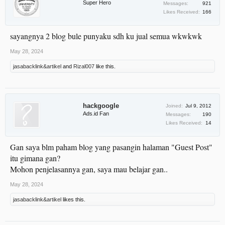
Super Hero
Messages:
921
Likes Received:
166
sayangnya 2 blog bule punyaku sdh ku jual semua wkwkwk
May 28, 2024
jasabacklink&artikel
and
Rizal007
like this.
hackgoogle
Joined:
Jul 9, 2012
Ads.id Fan
Messages:
190
Likes Received:
14
Gan saya blm paham blog yang pasangin halaman "Guest Post"
itu gimana gan?
Mohon penjelasannya gan, saya mau belajar gan..
May 28, 2024
jasabacklink&artikel
likes this.