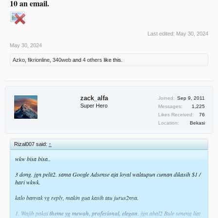
10 an email.
Last edited:
May 30, 2024
May 30, 2024
Azko
,
fikrionline
,
340web
and
4 others
like this.
zack_alfa
Joined:
Sep 9, 2011
Super Hero
Messages:
1,225
Likes Received:
76
Location:
Bekasi
Rizal007 said:
↑
wkw bisa bisa..
3 dong. jgn pelit2. sama Google Adsense aja loyal walaupun cuman dikasih $1 /
hari wkwk.
kalo banyak yg reply, makin gua kasih tau jurus2nya.
1. Wajib pakai
theme yg mewah, profesional, elegan
. jgn abal2 Bule seneng liat