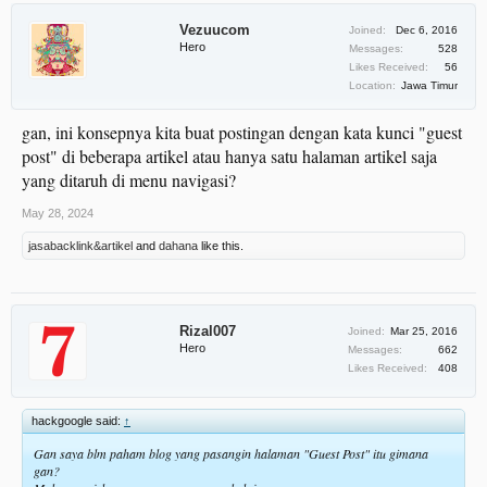
Vezuucom
Joined:
Dec 6, 2016
Hero
Messages:
528
Likes Received:
56
Location:
Jawa Timur
gan, ini konsepnya kita buat postingan dengan kata kunci "guest
post" di beberapa artikel atau hanya satu halaman artikel saja
yang ditaruh di menu navigasi?
May 28, 2024
jasabacklink&artikel
and
dahana
like this.
Rizal007
Joined:
Mar 25, 2016
Hero
Messages:
662
Likes Received:
408
hackgoogle said:
↑
Gan saya blm paham blog yang pasangin halaman "Guest Post" itu gimana
gan?