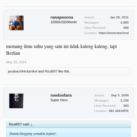
rawapesona
Joined:
Jan 26, 2011
10000USD/Month
Messages:
4,895
Likes Received:
390
Location:
https://proreview.host
memang ilmu suhu yang satu ini tidak kaleng kaleng, tapi
Berlian
May 28, 2024
jasabacklink&artikel
and
Rizal007
like this.
newbiefans
Joined:
Sep 5, 2009
Super Hero
Messages:
2,158
Likes Received:
393
Location:
DKI JAKARTA
Rizal007 said:
↑
Dunia blogging semakin kejam!.