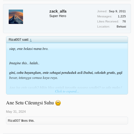
zack_alfa
Joined:
Sep 9, 2011
Super Hero
Messages:
1,225
Likes Received:
76
Location:
Bekasi
Rizal007 said:
↑
siap, ente bekasi mana bro.
Imagine this.. halah..
gini, coba bayangkan, ente sebagai penduduk asli Dubai, sekolah gratis, gaji
besar, tetangga semua kaya raya.
Apa iya ente susah2 bikin blog untuk targetin negara sendiri? yg ada males!
Click to expand...
disitulah orang2 miskin kaya India, Indonesia, Pakistan, kita masuk di segmen
Ane Setu Cileungsi Suhu
'service orang kaya'.
----
May 31, 2024
poin lainnya.
Rizal007
likes this.
Guest Post gak melulu musti bayar, bisa kasih gratis, jadi trik juga untuk dapetin
'artikel gratis' dari orang.