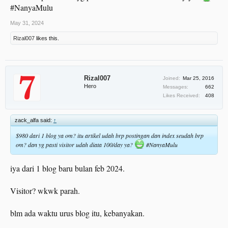
#NanyaMulu
May 31, 2024
Rizal007
likes this.
Dia punya klien web besar, SOD.COM , domainnya aja 3 huruf. tapi minta
Rizal007
Joined:
Mar 25, 2016
murah sama gua, India emang liciikkk wkwkwkkwk!!.
Hero
Messages:
662
Likes Received:
408
Biasanya , saya cuekin, biar kliennya sendiri yg hubungin, kan lumayan bisa
push harga lebih tinggi.
zack_alfa said:
↑
Secara artikel udh di publish, mau gak mau dia bakalan bayar!!.
$980 dari 1 blog ya om? itu artikel udah brp postingan dan index seudah brp
Keuntungan sampai saat ini udah $980 usd dalam sebulan kurleb.
om? dan yg pasti visitor udah diata 100/day ya?
#NanyaMulu
Dia gak tau, netijen Indonesia lebih keras wkwk!
iya dari 1 blog baru bulan feb 2024.
Visitor? wkwk parah.
blm ada waktu urus blog itu, kebanyakan.