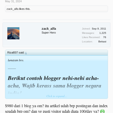
May 31, 2024
zack_alfa
likes this.
zack_alfa
Joined:
Sep 9, 2011
Super Hero
Messages:
1,225
Likes Received:
76
Location:
Bekasi
Rizal007 said:
↑
lumayan bro.
--------
Berikut contoh blogger nehi-nehi acha-
acha, Wajib kerass sama blogger negara
india!
Click to expand...
Dia minta $20
/ post, gya push akhirnya
deal $40
, tapi gak mau bayar dulu
$980 dari 1 blog ya om? itu artikel udah brp postingan dan index
wkwkwk tipikal si nehi-nehi.
seudah brp om? dan yg pasti visitor udah diata 100/day ya?