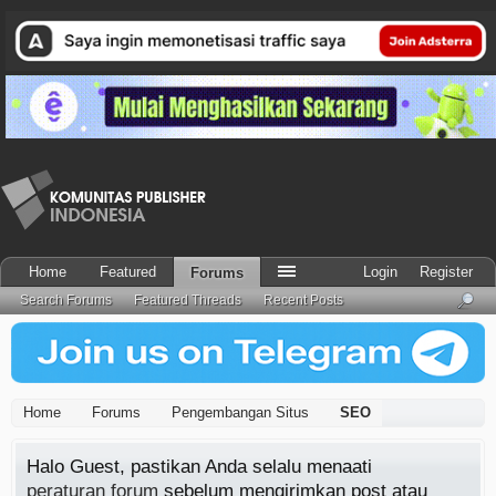
Home
Featured
Login
Register
Forums
Search Forums
Featured Threads
Recent Posts
Home
Forums
Pengembangan Situs
SEO
Halo Guest, pastikan Anda selalu menaati
peraturan forum
sebelum mengirimkan post atau