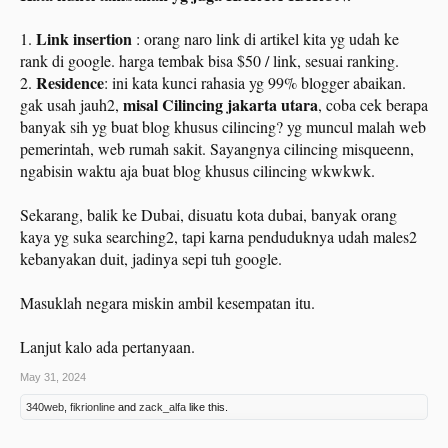
Link insertion
1.
: orang naro link di artikel kita yg udah ke
rank di google. harga tembak bisa $50 / link, sesuai ranking.
Residence
2.
: ini kata kunci rahasia yg 99% blogger abaikan.
misal Cilincing jakarta utara
gak usah jauh2,
, coba cek berapa
banyak sih yg buat blog khusus cilincing? yg muncul malah web
pemerintah, web rumah sakit. Sayangnya cilincing misqueenn,
ngabisin waktu aja buat blog khusus cilincing wkwkwk.
Sekarang, balik ke Dubai, disuatu kota dubai, banyak orang
kaya yg suka searching2, tapi karna penduduknya udah males2
kebanyakan duit, jadinya sepi tuh google.
Masuklah negara miskin ambil kesempatan itu.
Lanjut kalo ada pertanyaan.
May 31, 2024
340web
,
fikrionline
and
zack_alfa
like this.