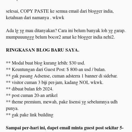
selesai, COPY PASTE ke semua email dari blogger india,
ketahuan dari namanya . wkwk
Ada lg yg mau ditanyakan? Cara ini belum banyak loh yg garap.
mumpuuunggg belum bocor2 amat ke blogger india nehi2.
RINGKASAN BLOG BARU SAYA.
** Modal buat blog kurang lebih: $30 usd.
** Keuntungan dari Guest Post: $ 800-an usd / bulan.
** gak pasang Adsense, cuman adsterra 1 banner di sidebar.
** visitor cuman 3 biji per-jam, kadang NOL wkwk.
** dibuat bulan feb 2024.
** post cuman 20-an artikel
** theme premium, mewah, pake lisensi yg sebelumnya udh
punya.
** gak pake link building
Sampai per-hari ini, dapet email minta guest post sekitar 5-