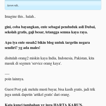
Baru buat halaman Guest Post. inget, guest post itu halaman bukan artikel
keren nih..
ya.
Google otomatis naikin itu guest post ke rank 1 sesuai jenis blog.
Imagine this.. halah..
Sedangkan artikel
, wah panjang penjelasannya
.
gini, coba bayangkan, ente sebagai penduduk asli Dubai,
Pastinya pakai AI, kalo cara ini diumbar, bablasss ntar ketahuan lama2 sama
sekolah gratis, gaji besar, tetangga semua kaya raya.
Google, tunggu saya berhasil jual blog lagi senilai $200k baru sy buka
rahasianya.
Apa iya ente susah2 bikin blog untuk targetin negara
cara ini gratisan, dan readable utk pembaca amerika, buktinya mereka mau
sendiri? yg ada males!
Guest Post, kolaborasi.
Gini, cobalah lathian buat blog tanpa berfikir pakai modal. seminim mungkin,
disitulah orang2 miskin kaya India, Indonesia, Pakistan, kita
ntar ketemu trik2 baru.
masuk di segmen 'service orang kaya'.
Untuk theme, saya pakai Foxiz di themeforest. itu theme2nya asli mewah2,
mantep. sesuai selera aja ya.
----
poin lainnya.
Guest Post gak melulu musti bayar, bisa kasih gratis, jadi trik
juga untuk dapetin 'artikel gratis' dari orang.
Kata kunci tambahan yg juga HARTA KARUN.