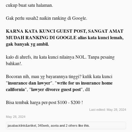
cukup buat satu halaman.
Gak perlu susah2 naikin ranking di Google.
KARNA KATA KUNCI GUEST POST, SANGAT AMAT
MUDAH RANKING DI GOOGLE alias kata kunci lemah,
gak banyak yg ambil.
kalo di ahrefs, itu kata kunci nilainya NOL. Tanpa pesaing
bahkan!.
Bocoran nih, mau yg bayarannya tinggi? kulik kata kunci
insurance dan lawyer
write for us
insurance home
"
". "
california
lawyer divorce guest post
", "
", dll
Bisa tembak harga per-post $100 - $200 !
Last edited:
May 28, 2024
May 28, 2024
jasabacklink&artikel
,
340web
,
aseta
and
2 others
like this.