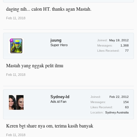
daging nih... calon HT. thanks agan Mastah.
Feb 11, 2018
juung
Joined:
May 19, 2012
Super Hero
Messages:
1,368
Likes Received:
77
Mastah yang nggak pelit ilmu
Feb 11, 2018
Sydney-Id
Joined:
Feb 22, 2012
Ads.id Fan
Messages:
154
Likes Received:
63
Location:
Sydney Australia
Keren bgt share nya om, terima kasih banyak
Feb 11, 2018