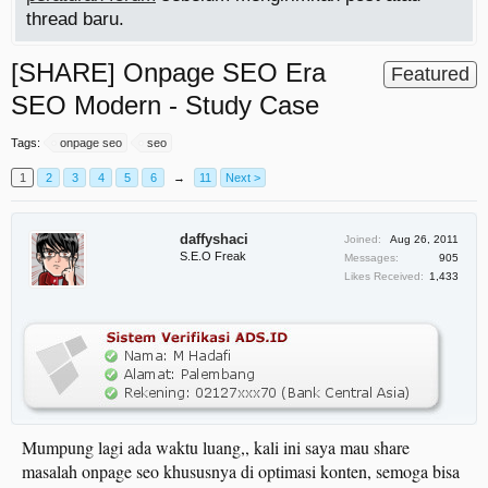
thread baru.
[SHARE] Onpage SEO Era
Featured
SEO Modern - Study Case
Tags:
onpage seo
seo
1
2
3
4
5
6
→
11
Next >
daffyshaci
Joined:
Aug 26, 2011
S.E.O Freak
Messages:
905
Likes Received:
1,433
Mumpung lagi ada waktu luang,, kali ini saya mau share
masalah onpage seo khususnya di optimasi konten, semoga bisa