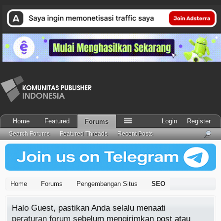
Home
Featured
Login
Register
Forums
Search Forums
Featured Threads
Recent Posts
Home
Forums
Pengembangan Situs
SEO
Halo Guest, pastikan Anda selalu menaati
peraturan forum
sebelum mengirimkan post atau