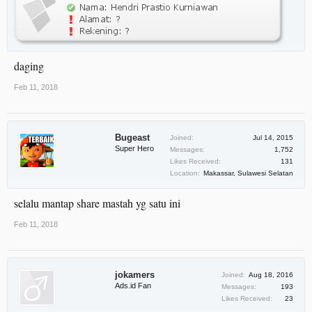
daging
Feb 11, 2018
Bugeast
Joined:
Jul 14, 2015
Super Hero
Messages:
1,752
Likes Received:
131
Location:
Makassar, Sulawesi Selatan
selalu mantap share mastah yg satu ini
Feb 11, 2018
jokamers
Joined:
Aug 18, 2016
Ads.id Fan
Messages:
193
Likes Received:
23