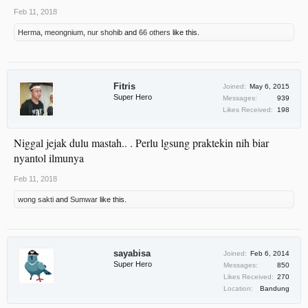
Feb 11, 2018
Herma
,
meongnium
,
nur shohib
and
66 others
like this.
Fitris
Joined:
May 6, 2015
Super Hero
Messages:
939
Likes Received:
198
Niggal jejak dulu mastah.. . Perlu lgsung praktekin nih biar
nyantol ilmunya
Feb 11, 2018
wong sakti
and
Sumwar
like this.
sayabisa
Joined:
Feb 6, 2014
Super Hero
Messages:
850
Likes Received:
270
Location:
Bandung