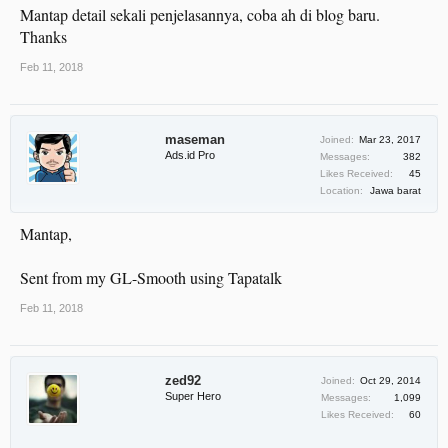
Mantap detail sekali penjelasannya, coba ah di blog baru.
Thanks
Feb 11, 2018
maseman
Joined:
Mar 23, 2017
Ads.id Pro
Messages:
382
Likes Received:
45
Location:
Jawa barat
Mantap,
Sent from my GL-Smooth using Tapatalk
Feb 11, 2018
zed92
Joined:
Oct 29, 2014
Super Hero
Messages:
1,099
Likes Received:
60