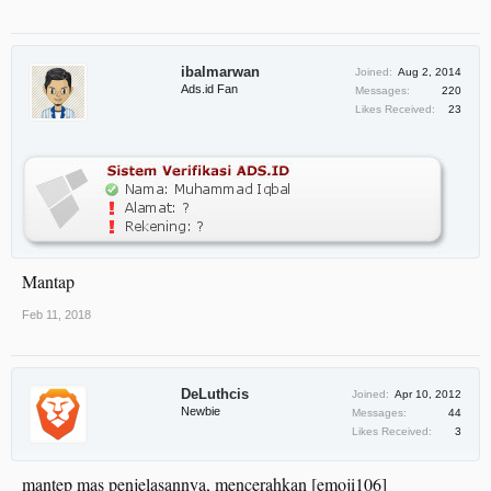
ibalmarwan
Joined:
Aug 2, 2014
Ads.id Fan
Messages:
220
Likes Received:
23
Mantap
Feb 11, 2018
DeLuthcis
Joined:
Apr 10, 2012
Newbie
Messages:
44
Likes Received:
3
mantep mas penjelasannya, mencerahkan [emoji106]