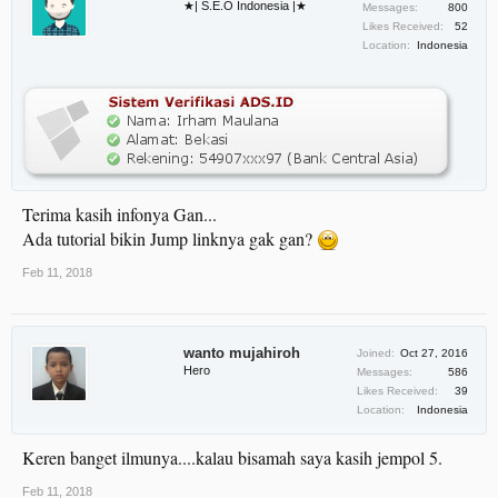
★| S.E.O Indonesia |★
Messages:
800
Likes Received:
52
Location:
Indonesia
Terima kasih infonya Gan...
Ada tutorial bikin Jump linknya gak gan?
Feb 11, 2018
wanto mujahiroh
Joined:
Oct 27, 2016
Hero
Messages:
586
Likes Received:
39
Location:
Indonesia
Keren banget ilmunya....kalau bisamah saya kasih jempol 5.
Feb 11, 2018