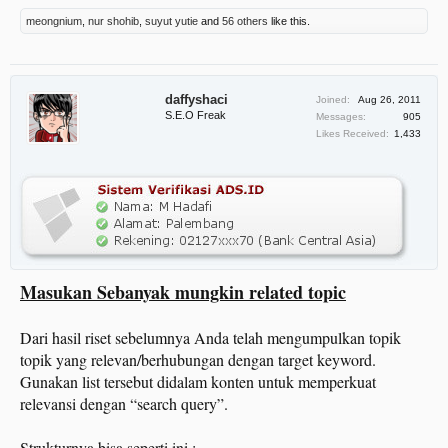
meongnium
,
nur shohib
,
suyut yutie
and
56 others
like this.
daffyshaci
Joined:
Aug 26, 2011
S.E.O Freak
Messages:
905
Likes Received:
1,433
Masukan Sebanyak mungkin related topic
Dari hasil riset sebelumnya Anda telah mengumpulkan topik
topik yang relevan/berhubungan dengan target keyword.
Gunakan list tersebut didalam konten untuk memperkuat
relevansi dengan “search query”.
Strukturnya bisa seperti ini :