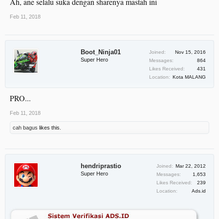
Ah, ane selalu suka dengan sharenya mastah ini
Feb 11, 2018
Boot_Ninja01
Joined:
Nov 15, 2016
Super Hero
Messages:
864
Likes Received:
431
Location:
Kota MALANG
PRO...
Feb 11, 2018
cah bagus
likes this.
hendriprastio
Joined:
Mar 22, 2012
Super Hero
Messages:
1,653
Likes Received:
239
Location:
Ads.id