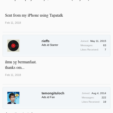
Sent from my iPhone using Tapatalk
Feb 11, 2018
rieffs
Joined:
May 11, 2015
Ads.id Starter
Messages:
63
Likes Received:
7
ilmu yg bermanfaat.
thanks om...
Feb 11, 2018
temongituloch
Joined:
Aug 4, 2014
Ads.id Fan
Messages:
222
Likes Received:
19