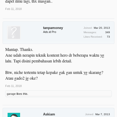
dapet ilmu lagi, thx masgan..
Feb 11, 2018
tanpamoney
Joined:
Mar 20, 2013
Ads.id Pro
Messages:
349
Likes Received:
73
Mantap. Thanks.
Ane udah nerapin teknik kontent hero dr beberapa waktu yg
lalu. Tapi disini pembahasan lebih detail.
Btw, niche tertentu tetap kepake gak gan untuk yg skarang?
Atau gado2 jg oke?
Feb 11, 2018
garage
likes this.
Askiam
Joined:
Mar 7, 2013