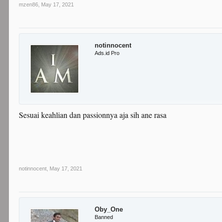
mzen86
,
May 17, 2021
notinnocent
Ads.id Pro
Sesuai keahlian dan passionnya aja sih ane rasa
notinnocent
,
May 17, 2021
Oby_One
Banned