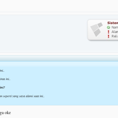
ni..
nta ini..
ini?
perti yang saya alami saat ini..
uga oke