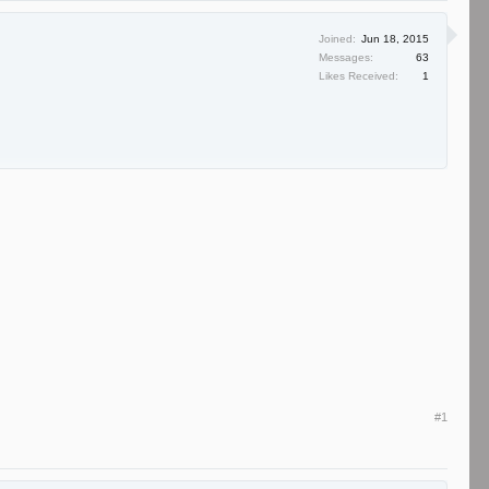
Joined:
Jun 18, 2015
Messages:
63
Likes Received:
1
#1