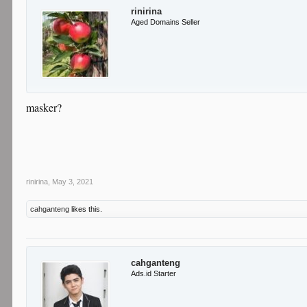
rinirina
Aged Domains Seller
masker?
rinirina
,
May 3, 2021
cahganteng
likes this.
cahganteng
Ads.id Starter