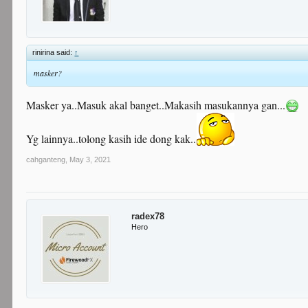
rinirina said:
↑
masker?
Masker ya..Masuk akal banget..Makasih masukannya gan...
Yg lainnya..tolong kasih ide dong kak..
cahganteng
,
May 3, 2021
radex78
Hero