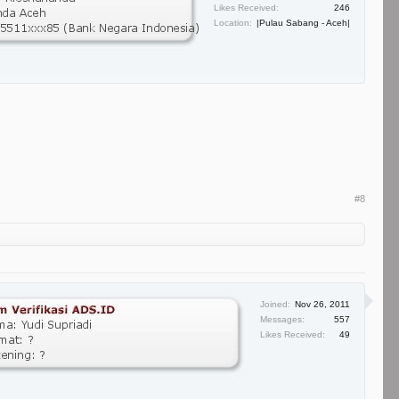
Likes Received:
246
Location:
|Pulau Sabang - Aceh|
#8
Joined:
Nov 26, 2011
Messages:
557
Likes Received:
49