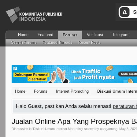
Home
Featured
Verifikasi
Telegram
Forums
Search Forums
Featured Threads
Recent Posts
Home
Forums
Internet Promoting
Diskusi Umum Intern
Halo Guest, pastikan Anda selalu menaati
peraturan
Jualan Online Apa Yang Prospeknya 
Discussion in '
Diskusi Umum Internet Marketing
' started by
cahganteng
,
May 3, 202