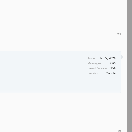
#4
Joined:
Jan 5, 2020
Messages:
665
Likes Received:
156
Location:
Google
#5