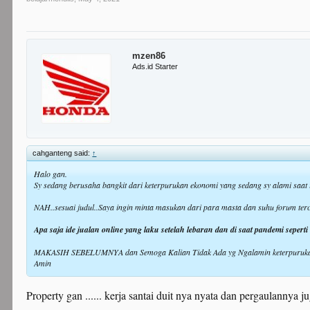
mzen86
Ads.id Starter
cahganteng said:
↑
Halo gan.
Sy sedang berusaha bangkit dari keterpurukan ekonomi yang sedang sy alami saat i
NAH..sesuai judul..Saya ingin minta masukan dari para masta dan suhu forum terci
Apa saja ide jualan online yang laku setelah lebaran dan di saat pandemi seperti 
MAKASIH SEBELUMNYA dan Semoga Kalian Tidak Ada yg Ngalamin keterpurukan se
Amin
Property gan ...... kerja santai duit nya nyata dan pergaulannya j