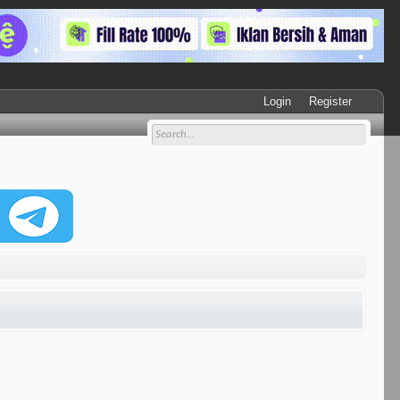
Login
Register