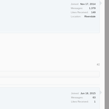
Joined:
Nov 17, 2014
Messages:
1,379
Likes Received:
149
Location:
Rivendale
#2
Joined:
Jun 18, 2015
Messages:
63
Likes Received:
1