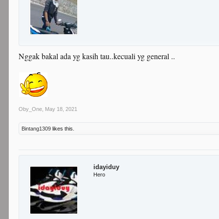
Nggak bakal ada yg kasih tau..kecuali yg general ..
Oby_One
,
May 18, 2021
Bintang1309
likes this.
idayiduy
Hero