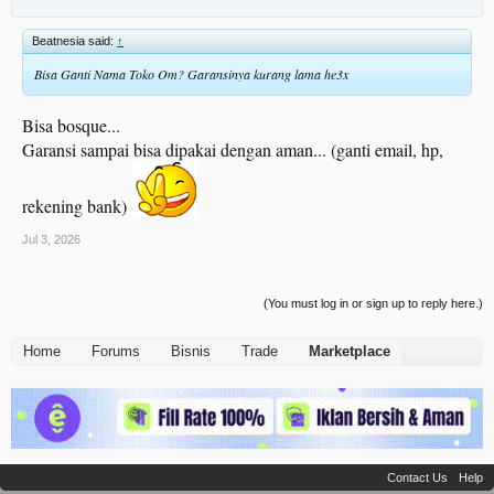
Tidak ada pelanggaran berjalan
Bisa Upload 2rb Produk
Beatnesia said:
↑
Kesehatan Toko Ijo
0 Penalti
Bisa Ganti Nama Toko Om? Garansinya kurang lama he3x
Anti Hackback
Harga : 400K
Bisa bosque...
KOntak : 0851 3761 1437
Garansi sampai bisa dipakai dengan aman... (ganti email, hp,
Sebelum membeli :
Siapkan email fresh dan no hp fresh yang belum terdaftar shopee sebelum order
rekening bank)
Garansi login 1x24 setelah data sudah di amankan semua
Jul 3, 2026
(You must log in or sign up to reply here.)
Home
Forums
Bisnis
Trade
Marketplace
Contact Us
Help