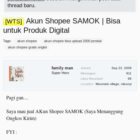
thread baru.
Akun Shopee SAMOK | Bisa
[WTS]
untuk Produk Digital
Tags:
akun shopee
akun shopee bisa upload 2000 produk
akun shopee gratis ongkir
family man
Joined:
Sep 22, 2008
Super Hero
Messages:
911
Likes Received:
96
Location:
Mountain village, cileunyi
Pagi gan....
Saya mau jual AKun Shopee SAMOK (Saya Menanggung
Ongkos Kirim)
FYI :