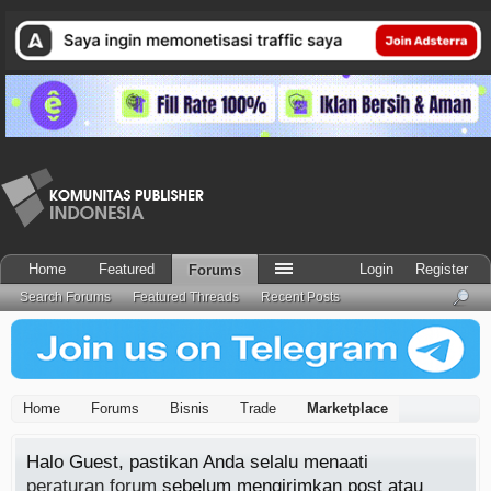
Home
Featured
Login
Register
Forums
Search Forums
Featured Threads
Recent Posts
Home
Forums
Bisnis
Trade
Marketplace
Halo Guest, pastikan Anda selalu menaati
peraturan forum
sebelum mengirimkan post atau