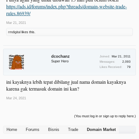
https://ads.id/forums/index.php?threads/domain-website-trade-
rules.86939/
Mar 21, 2021
rmdigital
likes this.
dcochanz
Joined:
Mar 21, 2011
Super Hero
Messages:
2,093
Likes Received:
79
ini kayaknya lebih tepat dibilang jual nama domain kayaknya
karena gak termasuk domain ini kan?
Mar 24, 2021
(You must log in or sign up to reply here.)
Home
Forums
Bisnis
Trade
Domain Market