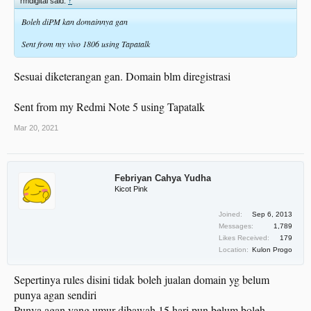
rmdigital said:
↑
Boleh diPM kan domainnya gan
Sent from my vivo 1806 using Tapatalk
Sesuai diketerangan gan. Domain blm diregistrasi
Sent from my Redmi Note 5 using Tapatalk
Mar 20, 2021
Febriyan Cahya Yudha
Kicot Pink
Joined:
Sep 6, 2013
Messages:
1,789
Likes Received:
179
Location:
Kulon Progo
Sepertinya rules disini tidak boleh jualan domain yg belum
punya agan sendiri
Punya agan yang umur dibawah 15 hari pun belum boleh