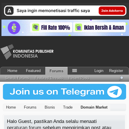
Home
Featured
Login
Register
Forums
Search Forums
Featured Threads
Recent Posts
Home
Forums
Bisnis
Trade
Domain Market
Halo Guest, pastikan Anda selalu menaati
peraturan forum
sebelum mengirimkan post atau