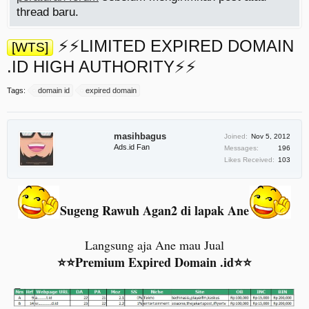
thread baru.
⚡️⚡️LIMITED EXPIRED DOMAIN
[WTS]
.ID HIGH AUTHORITY⚡️⚡️
Tags:
domain id
expired domain
masihbagus
Joined:
Nov 5, 2012
Ads.id Fan
Messages:
196
Likes Received:
103
Sugeng Rawuh Agan2 di lapak Ane
Langsung aja Ane mau Jual
⭐⭐Premium Expired Domain .id⭐⭐