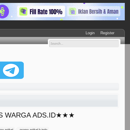
Login
Register
SUS WARGA ADS.ID★★★
mo artikel
promo artikel b indo