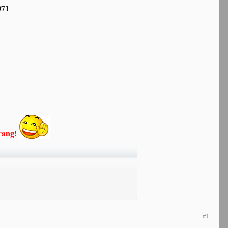
071
arang!
#1