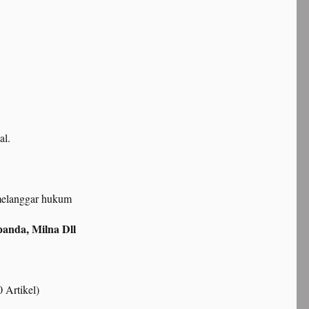
l.
 melanggar hukum
panda, Milna Dll
 Artikel)