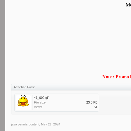
Me
Note : Promo 
Attached Files:
41_002.gif
File size:
23.8 KB
Views:
51
jasa penulis content
,
May 21, 2024