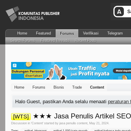
Home
Featured
Verifikasi
Telegram
Forums
Search Forums
Featured Threads
Recent Posts
Home
Forums
Bisnis
Trade
Content
Halo Guest, pastikan Anda selalu menaati
peraturan
★★★ Jasa Penulis Artikel
[WTS]
Discussion in '
Content
' started by
jasa penulis content
,
May 21, 2024
.
Tags:
artikel .blogspot
artikel 1.000 kata murah
artikel bahasa indo murah